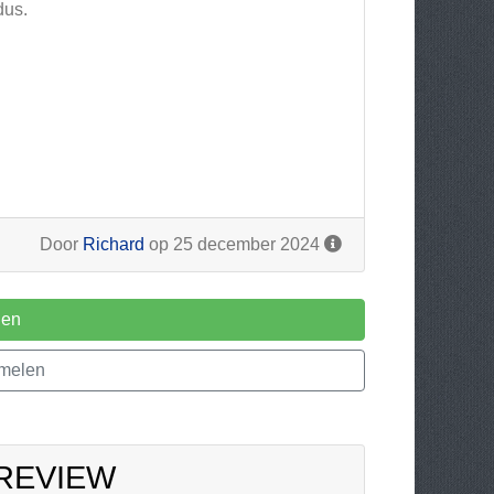
dus.
Door
Richard
op 25 december 2024
len
melen
 REVIEW