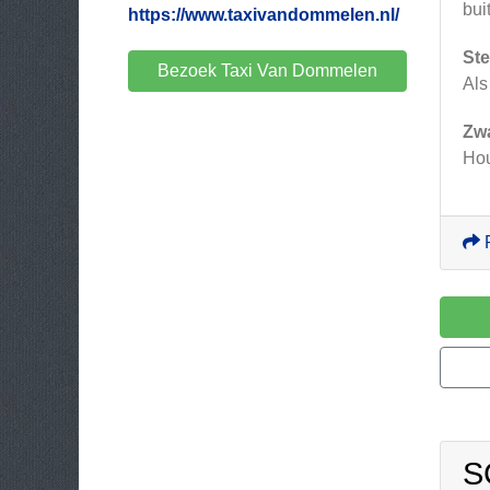
bui
https://www.taxivandommelen.nl/
Ste
Bezoek Taxi Van Dommelen
Als
Zw
Hou
S