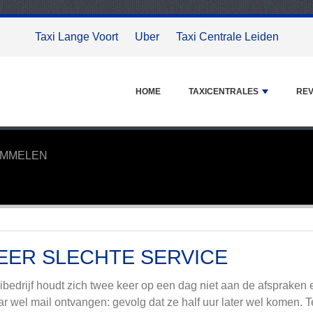
Taxi Lange Voort
Uber
Taxi Centrale Leiden
HOME
TAXICENTRALES
REV
OMMELEN
EER SLECHTE SERVICE
ibedrijf houdt zich twee keer op een dag niet aan de afspraken 
r wel mail ontvangen: gevolg dat ze half uur later wel komen. T