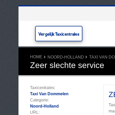
Vergelijk Taxicentrales
HOME
NOORD-HOLLAND
TAXI VAN D
Zeer slechte service
Taxicentrales:
Z
Taxi Van Dommelen
Categorie:
Tax
Noord-Holland
maa
URL: