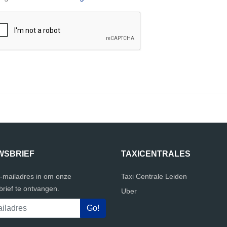
WSBRIEF
TAXICENTRALES
e-mailadres in om onze
Taxi Centrale Leiden
rief te ontvangen.
Uber