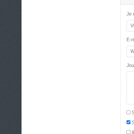
Je
E-m
Jou
S
S
I