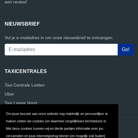
een review!
NIEUWSBRIEF
Vul je e-mailadres in om onze nieuwsbrief te ontvangen.
TAXICENTRALES
Taxi Centrale Leiden
Uber
Taxi Lange Voort
Om jouw bezoek aan onze website nog makkelijk en persoonlijker te
maken zetten we cookies (en daarmee vergelijkbare technieken) in.
Contact
Privacy
Met deze cookies kunnen wij en derde partijen informatie over jou
verzamelen en jouw internetgedrag binnen (en mogelijk ook buiten)
Algemene
FAQ