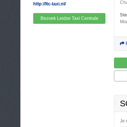
Cha
http://ltc-taxi.nl/
Ste
Bezoek Leidse Taxi Centrale
Moo
S
Je