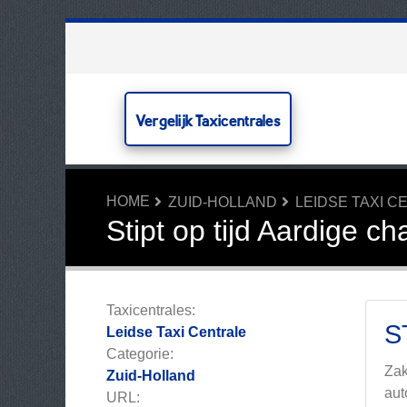
Vergelijk Taxicentrales
HOME
ZUID-HOLLAND
LEIDSE TAXI C
Stipt op tijd Aardige ch
Taxicentrales:
S
Leidse Taxi Centrale
Categorie:
Zak
Zuid-Holland
aut
URL: