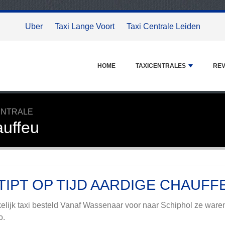
Uber
Taxi Lange Voort
Taxi Centrale Leiden
HOME
TAXICENTRALES
REV
ENTRALE
auffeu
TIPT OP TIJD AARDIGE CHAUFF
elijk taxi besteld Vanaf Wassenaar voor naar Schiphol ze waren 
o.