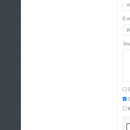
E-m
Jou
S
S
I