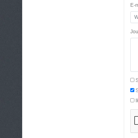
E-m
Jou
S
S
I