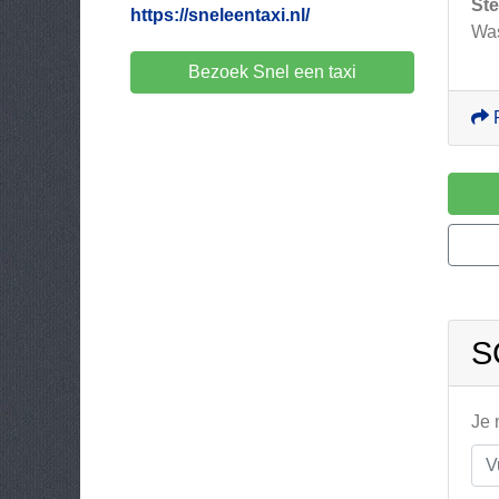
Ste
https://sneleentaxi.nl/
Was
Bezoek Snel een taxi
S
Je