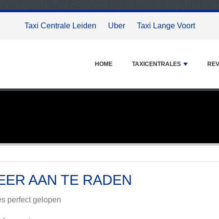
Taxi Centrale Leiden
Uber
Taxi Lange Voort
HOME
TAXICENTRALES
REV
EER AAN TE RADEN
es perfect gelopen