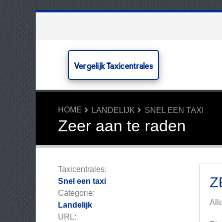
Vergelijk Taxicentrales
HOME
LANDELIJK
SNEL EEN TAXI
Zeer aan te raden
Taxicentrales:
Z
Snel een taxi
Categorie:
All
Landelijk
URL: