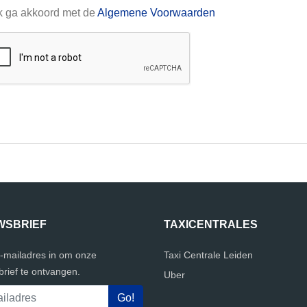
k ga akkoord met de
Algemene Voorwaarden
WSBRIEF
TAXICENTRALES
e-mailadres in om onze
Taxi Centrale Leiden
rief te ontvangen.
Uber