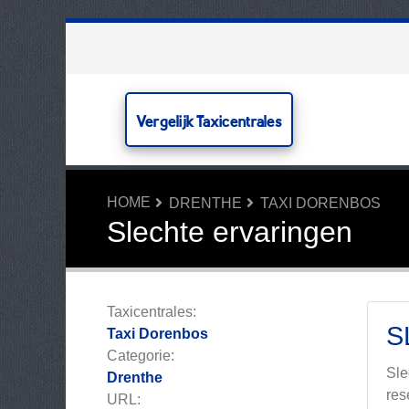
Vergelijk Taxicentrales
HOME
DRENTHE
TAXI DORENBOS
Slechte ervaringen
Taxicentrales:
S
Taxi Dorenbos
Categorie:
Slec
Drenthe
res
URL: