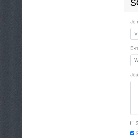
S
Je
E-m
Jou
S
S