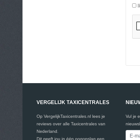
I
VERGELIJK TAXICENTRALES
NIEU
Op VergelijkTaxicentrales.nl lees je
Vul je 
reviews over alle Taxicentrales van
nieuwsb
Nederland.
Dit geeft jou in één oogopslag een