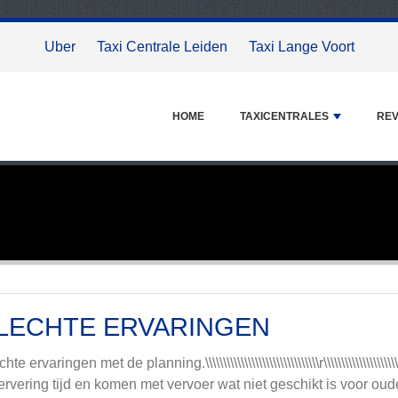
Uber
Taxi Centrale Leiden
Taxi Lange Voort
HOME
TAXICENTRALES
REV
LECHTE ERVARINGEN
hte ervaringen met de planning.\\\\\\\\\\\\\\\\\\\\\\\\\\\\\\\\r\\\\\\\\\\\\\
ervering tijd en komen met vervoer wat niet geschikt is voor o