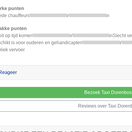
rke punten
 chauffeurs\\\\\\\\\\\\\\\\\\\\\\\\\\\\\\\\r\\\\\\\\\\\\\\\\\\\\\\\\\\\\\\\\n
akke punten
t op tijd komen\\\\\\\\\\\\\\\\\\\\\\\\\\\\\\\\r\\\\\\\\\\\\\\\\\\\\\\\\\\\\\\\\
hikt is voor ouderen en gehandicapten\\\\\\\\\\\\\\\\\\\\\\\\\\\\\\\\r\\\\\\\\\
liek vervoer
Reageer
Bezoek Taxi Dorenbos
Reviews over Taxi Doren