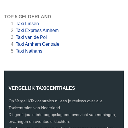
TOP 5 GELDERLAND
Taxi Linsen
Taxi Express Arnhem
Taxi van de Pol
Taxi Arnhem Centrale
Taxi Nathans
VERGELIJK TAXICENTRALES
Op VergelijkTaxicentrales.nl lees je reviews over alle
Taxicentrales van Nederland.
Dit geeft jou in één oogopslag een overzicht van meningen,
ervaringen en eventuele klachten.