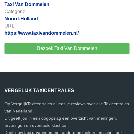
Taxi Van Dommelen
Categorie:
Noord-Holland
URL:
https://www.taxivandommelen.nl/
Bezoek Taxi Van Dommelen
VERGELIJK TAXICENTRALES
Op VergelijkTaxicentrales.nl lees je reviews over alle Taxicentrales
van Nederland.
Dit geeft jou in één oogopslag een overzicht van meningen,
ervaringen en eventuele klachten.
Deel jouw taxi ervaringen met andere bezoekers en schrijf ook