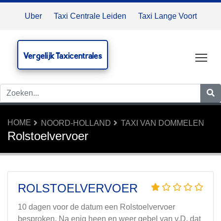
Uber
Taxi Centrale Leiden
Taxi Lange Voort
Vergelijk Taxicentrales
Tog
HOME
NOORD-HOLLAND
TAXI VAN DOMMELEN
Rolstoelvervoer
ROLSTOELVERVOER
10 dagen voor de datum een Rolstoelvervoer
besproken. Na enig heen en weer gebel van v.D. dat