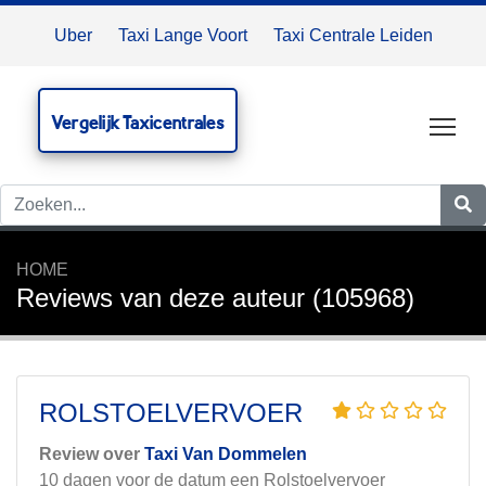
Uber
Taxi Lange Voort
Taxi Centrale Leiden
Vergelijk Taxicentrales
Tog
HOME
Reviews van deze auteur (105968)
ROLSTOELVERVOER
Review over
Taxi Van Dommelen
10 dagen voor de datum een Rolstoelvervoer