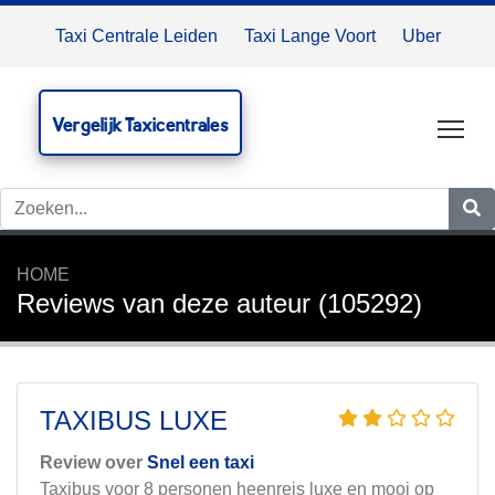
Taxi Centrale Leiden
Taxi Lange Voort
Uber
Vergelijk Taxicentrales
Tog
HOME
Reviews van deze auteur (105292)
TAXIBUS LUXE
Review over
Snel een taxi
Taxibus voor 8 personen heenreis luxe en mooi op