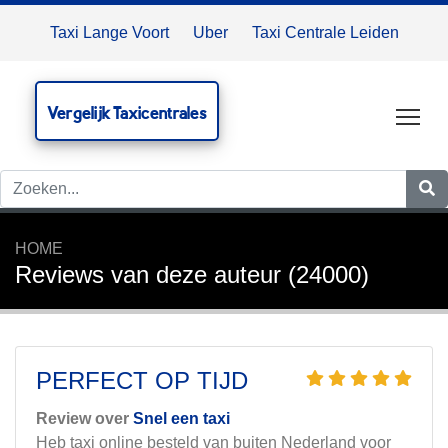
Taxi Lange Voort
Uber
Taxi Centrale Leiden
Vergelijk Taxicentrales
Tog
HOME
Reviews van deze auteur (24000)
PERFECT OP TIJD
Review over
Snel een taxi
Heb taxi online besteld van buiten Nederland voor