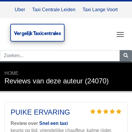
Uber
Taxi Centrale Leiden
Taxi Lange Voort
Vergelijk Taxicentrales
Tog
HOME
Reviews van deze auteur (24070)
PUIKE ERVARING
Review over
Snel een taxi
keurig op tijd, vriendelijke chauffeur, kalme rijder,