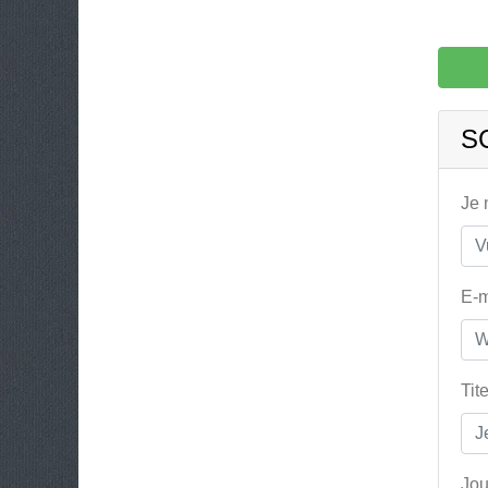
S
Je
E-m
Tit
Jou