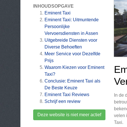
INHOUDSOPGAVE
Eminent Taxi
Eminent Taxi: Uitmuntende
Persoonlijke
Vervoersdiensten in Assen
Uitgebreide Diensten voor
Diverse Behoeften
Meer Service voor Dezelfde
Prijs
Em
Waarom Kiezen voor Eminent
Taxi?
Ve
Conclusie: Eminent Taxi als
De Beste Keuze
Eminent Taxi
Reviews
In de 
Schrijf een review
betrou
bekend
Deze website is niet meer actief
velen 
Taxi.