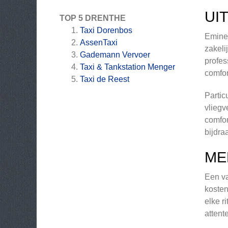
UI
TOP 5 DRENTHE
Taxi Dorenbos
Eminen
AssenTaxi
zakeli
Gademann Vervoer
profes
Taxi & Tankstation Menger
comfor
Taxi de Reest
Partic
vliegv
comfor
bijdra
ME
Een va
kosten
elke r
attent