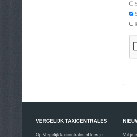
S
S
I
VERGELIJK TAXICENTRALES
NIEU
Op VergelijkTaxicentrales.nl lees je
Vul je 