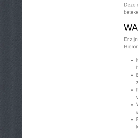
Deze e
beteke
WA
Er zij
Hieron