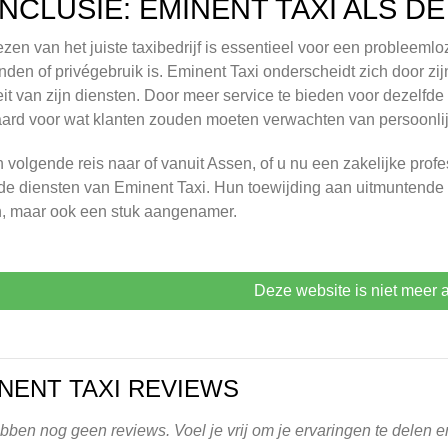
NCLUSIE: EMINENT TAXI ALS D
ezen van het juiste taxibedrijf is essentieel voor een probleemloz
nden of privégebruik is. Eminent Taxi onderscheidt zich door z
eit van zijn diensten. Door meer service te bieden voor dezelfde p
ard voor wat klanten zouden moeten verwachten van persoonlij
n volgende reis naar of vanuit Assen, of u nu een zakelijke prof
de diensten van Eminent Taxi. Hun toewijding aan uitmuntende s
, maar ook een stuk aangenamer.
Deze website is niet meer a
NENT TAXI REVIEWS
ben nog geen reviews. Voel je vrij om je ervaringen te delen en