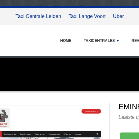
Taxi Centrale Leiden
Taxi Lange Voort
Uber
HOME
TAXICENTRALES
REV
EMIN
Laatste u