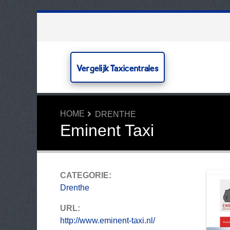
Vergelijk Taxicentrales
HOME
DRENTHE
Eminent Taxi
CATEGORIE:
Drenthe
URL:
http://www.eminent-taxi.nl/