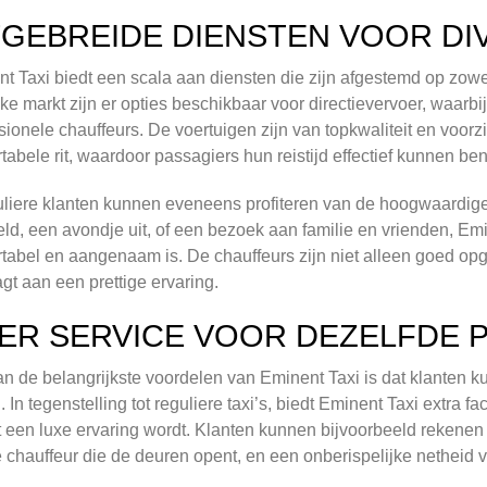
TGEBREIDE DIENSTEN VOOR D
t Taxi biedt een scala aan diensten die zijn afgestemd op zowel 
jke markt zijn er opties beschikbaar voor directievervoer, waarb
sionele chauffeurs. De voertuigen zijn van topkwaliteit en voor
tabele rit, waardoor passagiers hun reistijd effectief kunnen ben
uliere klanten kunnen eveneens profiteren van de hoogwaardige 
eld, een avondje uit, of een bezoek aan familie en vrienden, Emin
tabel en aangenaam is. De chauffeurs zijn niet alleen goed opge
agt aan een prettige ervaring.
ER SERVICE VOOR DEZELFDE P
n de belangrijkste voordelen van Eminent Taxi is dat klanten 
. In tegenstelling tot reguliere taxi’s, biedt Eminent Taxi extra f
it een luxe ervaring wordt. Klanten kunnen bijvoorbeeld rekenen 
e chauffeur die de deuren opent, en een onberispelijke netheid v