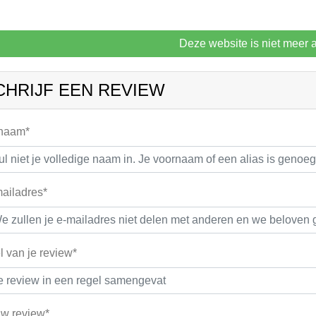
Deze website is niet meer a
CHRIJF EEN REVIEW
 naam*
ailadres*
el van je review*
w review*