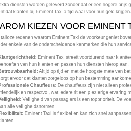
xtra diensten worden geleverd zonder dat er een hogere prijs g
nt dat klanten bij Eminent Taxi altijd waar voor hun geld krijgen.
AROM KIEZEN VOOR EMINENT T
n talloze redenen waarom Eminent Taxi de voorkeur geniet bove
der enkele van de onderscheidende kenmerken die hun servic
Klantgerichtheid:
Eminent Taxi streeft voortdurend naar klantt
behoeften van hun klanten en passen hun diensten hierop aan.
Betrouwbaarheid:
Altijd op tijd en met de hoogste mate van be
zorgt ervoor dat klanten zorgeloos op hun bestemming aankome
Professionele Chauffeurs:
De chauffeurs zijn niet alleen prof
vriendelijk en respectvol, wat iedere rit een plezierige ervaring 
Veiligheid:
Veiligheid van passagiers is een topprioriteit. De v
aan alle veiligheidsnormen.
Flexibiliteit:
Eminent Taxi is flexibel en kan zich snel aanpasse
klanten.