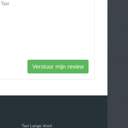
 Taxi
Verstuur mijn review
Taxi Lange Voort