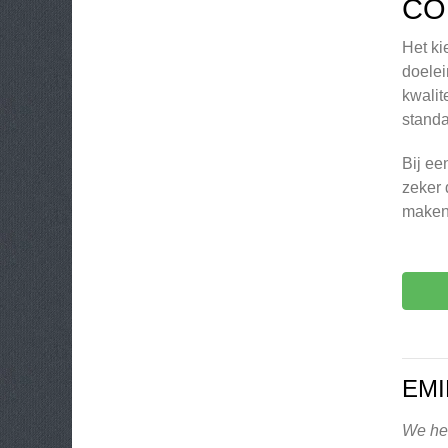
CO
Het ki
doelei
kwalit
standa
Bij ee
zeker 
maken
EMI
We heb