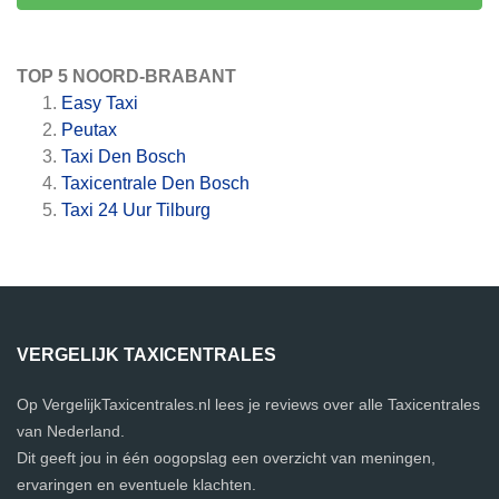
TOP 5 NOORD-BRABANT
Easy Taxi
Peutax
Taxi Den Bosch
Taxicentrale Den Bosch
Taxi 24 Uur Tilburg
VERGELIJK TAXICENTRALES
Op VergelijkTaxicentrales.nl lees je reviews over alle Taxicentrales
van Nederland.
Dit geeft jou in één oogopslag een overzicht van meningen,
ervaringen en eventuele klachten.