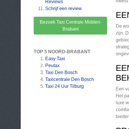
meest 
Reviews
Schrijf een review
EE
Bezoek Taxi Centrale Midden-
De wor
Brabant
zijn. 
gebied
strate
TOP 5 NOORD-BRABANT
ongeve
Easy Taxi
Peutax
EE
Taxi Den Bosch
BE
Taxicentrale Den Bosch
Taxi 24 Uur Tilburg
Een va
Het pa
luxe w
comfor
bieden