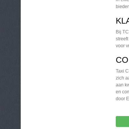
bieden
KL
Bij TC
streef
voor v
CO
Taxi C
zich a
aan kw
en com
door E