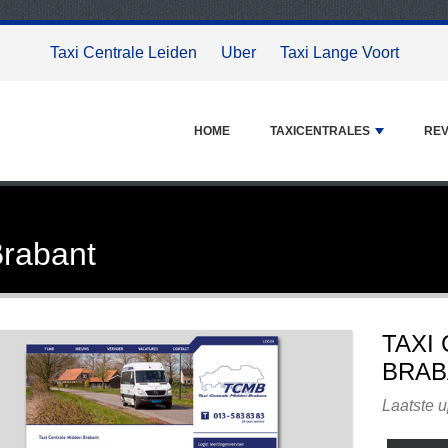
Taxi Centrale Leiden
Uber
Taxi Lange Voort
HOME
TAXICENTRALES
REV
Brabant
TAXI
BRAB
Laatste 