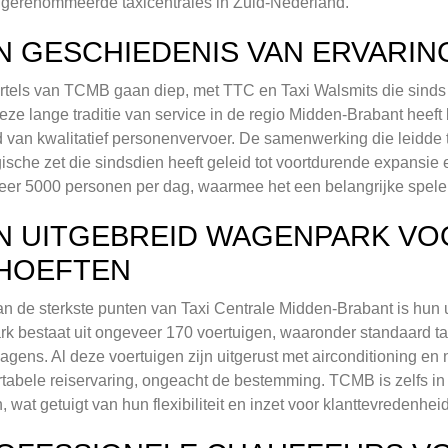
gerenommeerde taxicentrales in Zuid-Nederland.
N GESCHIEDENIS VAN ERVARIN
tels van TCMB gaan diep, met TTC en Taxi Walsmits die sinds 
Deze lange traditie van service in de regio Midden-Brabant heeft
 van kwalitatief personenvervoer. De samenwerking die leidde
gische zet die sindsdien heeft geleid tot voortdurende expansi
er 5000 personen per dag, waarmee het een belangrijke speler
N UITGEBREID WAGENPARK VO
HOEFTEN
n de sterkste punten van Taxi Centrale Midden-Brabant is hu
rk bestaat uit ongeveer 170 voertuigen, waaronder standaard ta
agens. Al deze voertuigen zijn uitgerust met airconditioning en
tabele reiservaring, ongeacht de bestemming. TCMB is zelfs in
, wat getuigt van hun flexibiliteit en inzet voor klanttevredenheid