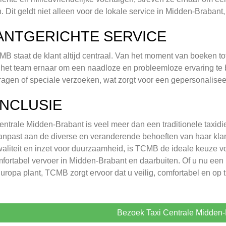
. Dit geldt niet alleen voor de lokale service in Midden-Braban
ANTGERICHTE SERVICE
MB staat de klant altijd centraal. Van het moment van boeken t
t het team ernaar om een naadloze en probleemloze ervaring te b
ragen of speciale verzoeken, wat zorgt voor een gepersonaliseerd
NCLUSIE
entrale Midden-Brabant is veel meer dan een traditionele taxidi
anpast aan de diverse en veranderende behoeften van haar klant
aliteit en inzet voor duurzaamheid, is TCMB de ideale keuze v
fortabel vervoer in Midden-Brabant en daarbuiten. Of u nu een ko
uropa plant, TCMB zorgt ervoor dat u veilig, comfortabel en op
Bezoek Taxi Centrale Midden-