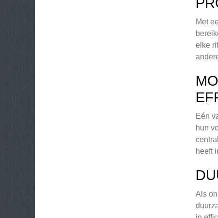
PR
Met ee
bereik
elke r
andere
MO
EF
Eén va
hun vo
centra
heeft 
DU
Als on
duurza
in eff