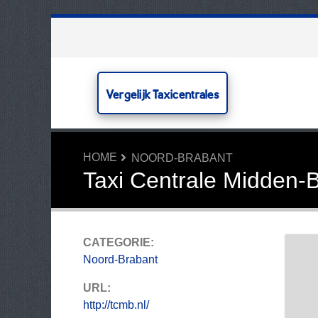
Vergelijk Taxicentrales
HOME
NOORD-BRABANT
Taxi Centrale Midden-
CATEGORIE:
Noord-Brabant
URL:
http://tcmb.nl/