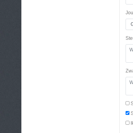
Jou
Ste
Zwa
S
S
I