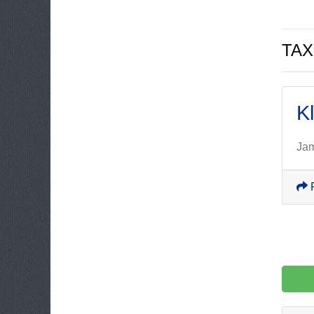
TAX
K
Jam