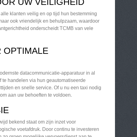
OR UW VEILIGHEID
lle klanten veilig en op tijd hun bestemming
 maar ook vriendelijk en behulpzaam, waardoor
 klantgerichtheid onderscheidt TCMB van vele
 OPTIMALE
odernste datacommunicatie-apparatuur in al
 af te handelen via hun geautomatiseerde
tijden en snelle service. Of u nu een taxi nodig
r om aan uw behoeften te voldoen.
IE
ijd bekend staat om zijn inzet voor
ische voetafdruk. Door continu te investeren
en zo groen mogelijke vervoersdienst aan te