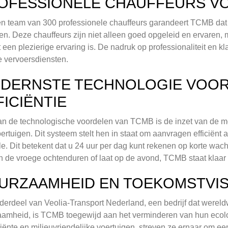
OFESSIONELE CHAUFFEURS VO
n team van 300 professionele chauffeurs garandeert TCMB dat a
en. Deze chauffeurs zijn niet alleen goed opgeleid en ervaren,
it een plezierige ervaring is. De nadruk op professionaliteit en
 vervoersdiensten.
DERNSTE TECHNOLOGIE VOOR
FICIËNTIE
n de technologische voordelen van TCMB is de inzet van de m
ertuigen. Dit systeem stelt hen in staat om aanvragen efficiënt
le. Dit betekent dat u 24 uur per dag kunt rekenen op korte wacht
in de vroege ochtenduren of laat op de avond, TCMB staat klaa
URZAAMHEID EN TOEKOMSTVIS
derdeel van Veolia-Transport Nederland, een bedrijf dat wereldw
amheid, is TCMB toegewijd aan het verminderen van hun ecolog
iciënte en milieuvriendelijke voertuigen, streven ze ernaar om e