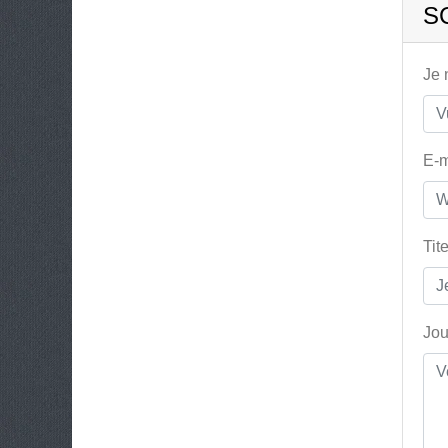
S
Je
E-m
Tit
Jou