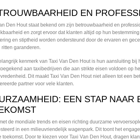
TROUWBAARHEID EN PROFESSI
an Den Hout staat bekend om zijn betrouwbaarheid en professionali
kbaarheid en zorgt ervoor dat klanten altijd op hun bestemming 
ring en stiptheid worden ondersteund door de ervaren en gecert
e ritten garanderen.
langrijk kenmerk van Taxi Van Den Hout is hun aansluiting bij 
toegekend aan taxibedrijven die aan strikte eisen voldoen op h
evredenheid. Dit maakt Taxi Van Den Hout niet alleen tot een b
ereerde partner voor vele klanten.
URZAAMHEID: EEN STAP NAAR
EKOMST
n met de mondiale trends en eisen richting duurzame vervoersop
steerd in een milieuvriendelijk wagenpark. Dit toont het engag
 toekomst. Door te kiezen voor Taxi Van Den Hout, dragen klan