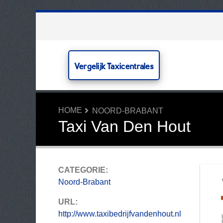
Vergelijk Taxicentrales
HOME
NOORD-BRABANT
Taxi Van Den Hout
CATEGORIE:
Noord-Brabant
URL:
http://www.taxibedrijfvandenhout.nl