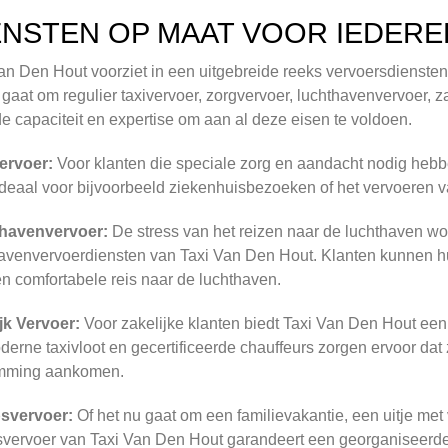
ENSTEN OP MAAT VOOR IEDERE
an Den Hout voorziet in een uitgebreide reeks vervoersdienste
 gaat om regulier taxivervoer, zorgvervoer, luchthavenvervoer, za
de capaciteit en expertise om aan al deze eisen te voldoen.
ervoer:
Voor klanten die speciale zorg en aandacht nodig hebb
 ideaal voor bijvoorbeeld ziekenhuisbezoeken of het vervoeren 
havenvervoer:
De stress van het reizen naar de luchthaven 
avenvervoerdiensten van Taxi Van Den Hout. Klanten kunnen hu
n comfortabele reis naar de luchthaven.
jk Vervoer:
Voor zakelijke klanten biedt Taxi Van Den Hout een p
erne taxivloot en gecertificeerde chauffeurs zorgen ervoor dat za
mming aankomen.
svervoer:
Of het nu gaat om een familievakantie, een uitje met v
vervoer van Taxi Van Den Hout garandeert een georganiseerd