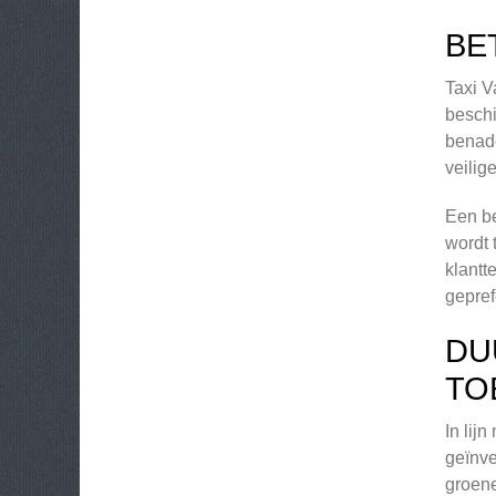
BE
Taxi V
beschi
benade
veilig
Een be
wordt 
klantt
gepref
DU
TO
In lij
geïnve
groene