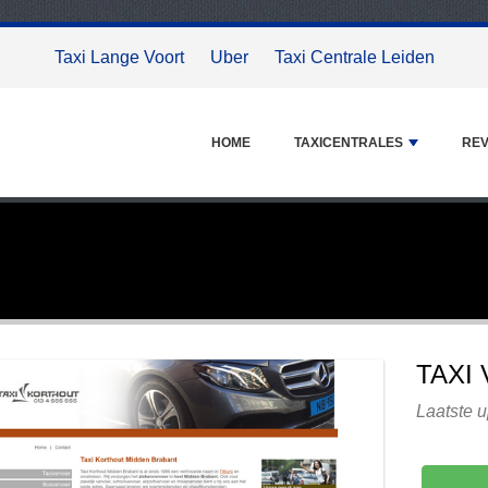
Taxi Lange Voort
Uber
Taxi Centrale Leiden
HOME
TAXICENTRALES
REV
TAXI
Laatste 