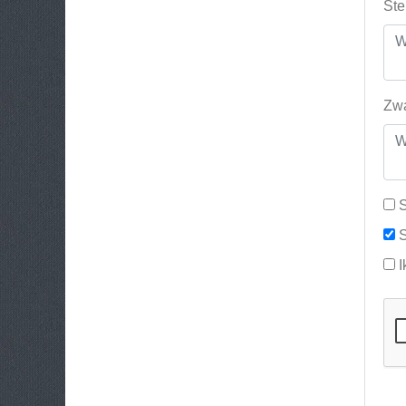
Ste
Zwa
S
S
I