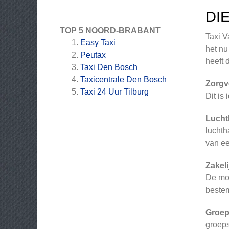
DI
TOP 5 NOORD-BRABANT
Taxi V
Easy Taxi
het nu
Peutax
heeft 
Taxi Den Bosch
Taxicentrale Den Bosch
Zorgv
Taxi 24 Uur Tilburg
Dit is
Lucht
luchth
van ee
Zakeli
De mod
beste
Groep
groeps