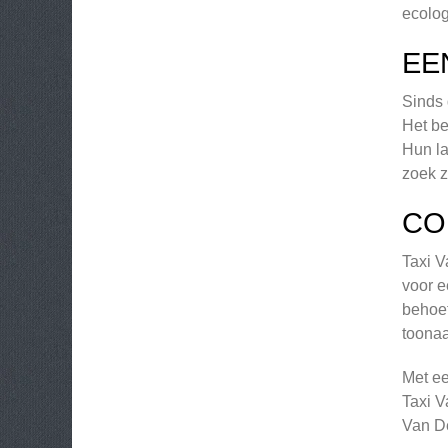
ecolog
EE
Sinds 
Het be
Hun la
zoek z
CO
Taxi V
voor e
behoef
toonaa
Met ee
Taxi V
Van De