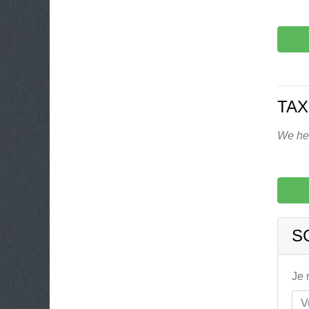
TAX
We heb
S
Je