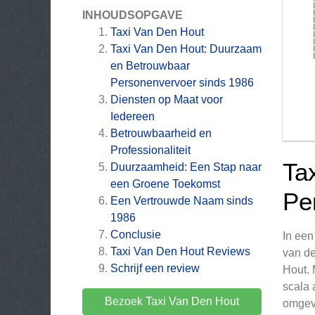
INHOUDSOPGAVE
Taxi Van Den Hout
Taxi Van Den Hout: Duurzaam
en Betrouwbaar
Personenvervoer sinds 1986
Diensten op Maat voor
Iedereen
Betrouwbaarheid en
Professionaliteit
Ta
Duurzaamheid: Een Stap naar
een Groene Toekomst
Pe
Een Vertrouwde Naam sinds
1986
Conclusie
In een
Taxi Van Den Hout
Reviews
van de
Schrijf een review
Hout. 
scala 
Bezoek Taxi Van Den Hout
omgev