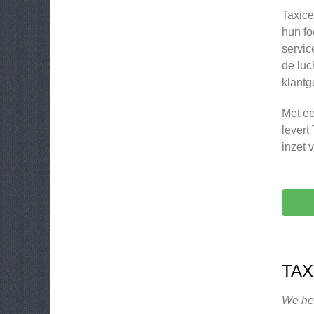
Taxice
hun fo
servic
de luc
klantg
Met e
levert
inzet 
TAX
We heb