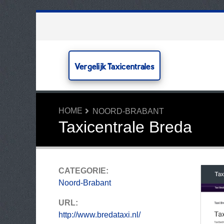
Vergelijk Taxicentrales
HOME
NOORD-BRABANT
Taxicentrale Breda
CATEGORIE:
Noord-Brabant
URL:
http://www.bredataxi.nl/