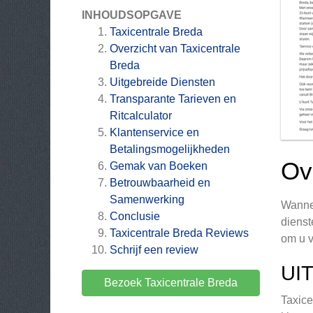
INHOUDSOPGAVE
Taxicentrale Breda
Overzicht van Taxicentrale
Breda
Uitgebreide Diensten
Transparante Tarieven en
Ritcalculator
Klantenservice en
Betalingsmogelijkheden
Ov
Gemak van Boeken
Betrouwbaarheid en
Samenwerking
Wannee
Conclusie
dienst
Taxicentrale Breda
Reviews
om u v
Schrijf een review
UI
Bezoek Taxicentrale Breda
Taxice