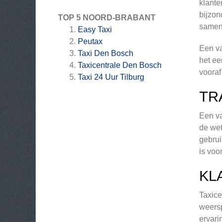
klante
bijzon
TOP 5 NOORD-BRABANT
samen 
Easy Taxi
Peutax
Een va
Taxi Den Bosch
het ee
Taxicentrale Den Bosch
vooraf
Taxi 24 Uur Tilburg
TR
Een va
de wet
gebrui
is voo
KL
Taxice
weersp
ervari