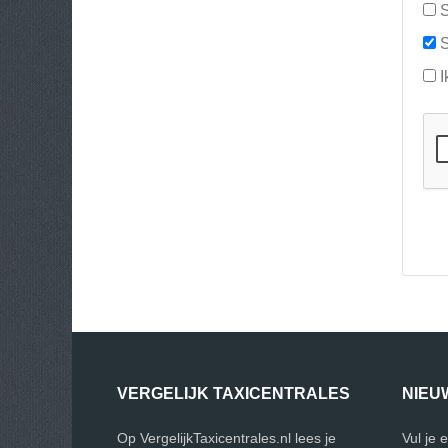
S
S
I
VERGELIJK TAXICENTRALES
NIEU
Op VergelijkTaxicentrales.nl lees je
Vul je 