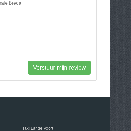
trale Breda
Verstuur mijn review
Taxi Lange Voort