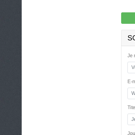
S
Je
E-m
Tit
Jou