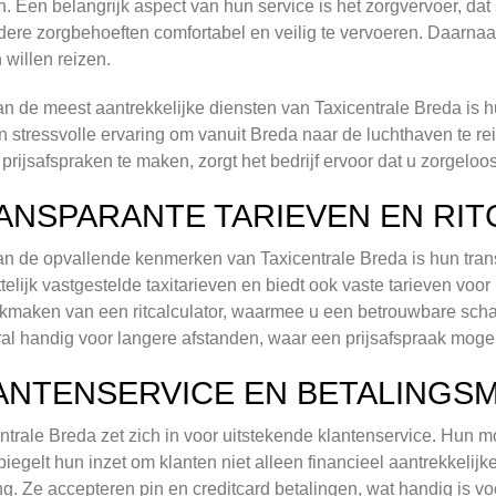
n. Een belangrijk aspect van hun service is het zorgvervoer, d
dere zorgbehoeften comfortabel en veilig te vervoeren. Daarna
willen reizen.
n de meest aantrekkelijke diensten van Taxicentrale Breda is hu
n stressvolle ervaring om vanuit Breda naar de luchthaven te re
 prijsafspraken te maken, zorgt het bedrijf ervoor dat u zorgeloos
ANSPARANTE TARIEVEN EN RI
n de opvallende kenmerken van Taxicentrale Breda is hun transp
telijk vastgestelde taxitarieven en biedt ook vaste tarieven voor
kmaken van een ritcalculator, waarmee u een betrouwbare schatti
ral handig voor langere afstanden, waar een prijsafspraak mogeli
ANTENSERVICE EN BETALINGS
ntrale Breda zet zich in voor uitstekende klantenservice. Hun mo
iegelt hun inzet om klanten niet alleen financieel aantrekkelijke
ng. Ze accepteren pin en creditcard betalingen, wat handig is voo