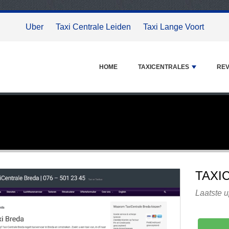
Uber
Taxi Centrale Leiden
Taxi Lange Voort
HOME
TAXICENTRALES
REV
TAXI
Laatste 