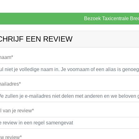
Bezoek Taxicentrale Bre
CHRIJF EEN REVIEW
 naam*
ailadres*
el van je review*
w review*