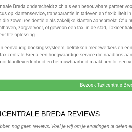
ntrale Breda onderscheidt zich als een betrouwbare partner vo
cus op klantenservice, transparantie in tarieven en flexibiliteit
e die zowel residentiële als zakelijke klanten aanspreekt. Of u 
hthaven, zorgvervoer, of gewoon een taxi in de stad, Taxicentra
erichte oplossing.
en eenvoudig boekingssysteem, betrokken medewerkers en een
 Taxicentrale Breda een hoogwaardige service die naadloos aan
voor klanttevredenheid en betrouwbaarheid maakt hen tot een vo
Bezoek Taxicentrale Bre
ICENTRALE BREDA REVIEWS
ben nog geen reviews. Voel je vrij om je ervaringen te delen en