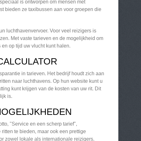
at speciaal is ontworpen om mensen met
ast bieden ze taxibussen aan voor groepen die
n luchthavenvervoer. Voor veel reizigers is
izen. Met vaste tarieven en de mogelijkheid om
 en op tijd uw vlucht kunt halen.
TCALCULATOR
arantie in tarieven. Het bedrijf houdt zich aan
 ritten naar luchthavens. Op hun website kunt u
ng kunt krijgen van de kosten van uw rit. Dit
jk is.
MOGELIJKHEDEN
tto, "Service en een scherp tarief",
 ritten te bieden, maar ook een prettige
r zowel lokale als internationale reizigers.