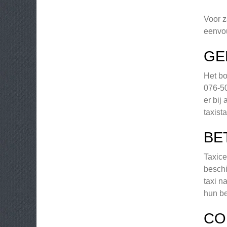
Voor z
eenvou
GE
Het bo
076-50
er bij
taxist
BE
Taxice
beschi
taxi n
hun be
CO