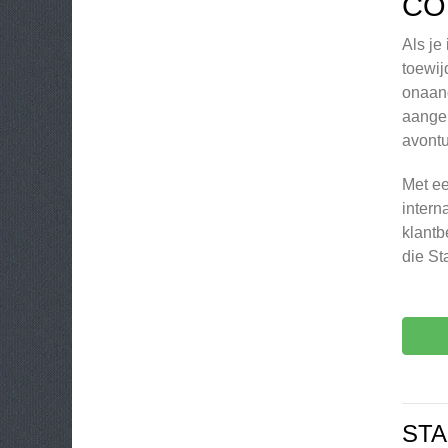
CO
Als je
toewij
onaang
aangen
avontu
Met ee
intern
klantb
die St
STA