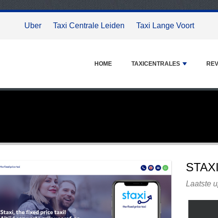
Uber
Taxi Centrale Leiden
Taxi Lange Voort
HOME
TAXICENTRALES
REV
STAX
Laatste 