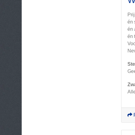
W
Pri
én 
én 
én 
Voo
Nev
Ste
Ge
Zw
All