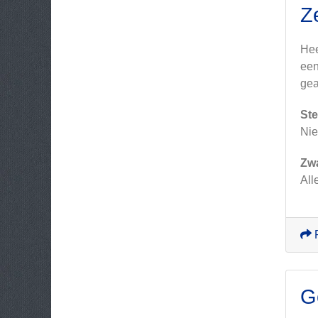
Z
Hee
een
gea
Ste
Nie
Zw
All
G