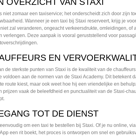
N OVERZICHT VAN STAXI
is niet zomaar een taxiservice; het onderscheidt zich door zijn t
wbaarheid. Wanneer je een taxi bij Staxi reserveert, krijg je voor
js niet zal veranderen, ongeacht verkeersdrukte, omleidingen, o
 verlengen. Deze aanpak is vooral geruststellend voor passagi
overschrijdingen.
AUFFEURS EN VERVOERKWALIT
n de sterkste punten van Staxi is de kwaliteit van de chauffeurs
te voldoen aan de normen van de Staxi Academy. Dit betekent dat
ste route kiest, maar ook weet hoe hij een vriendelijke en beh
n prijzen vaak de beleefdheid en punctualiteit van de Staxi-ch
pt.
EGANG TOT DE DIENST
 eenvoudig om een taxi te bestellen bij Staxi. Of je nu online, via
pp een rit boekt, het proces is ontworpen om snel en gebruiksvr