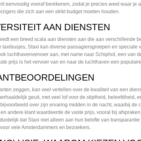
 rit eenvoudig vooraf berekenen, zodat je precies weet waar je a
eizigers die zich aan een strikt budget moeten houden.
VERSITEIT AAN DIENSTEN
biedt een breed scala aan diensten aan die aan verschillende b
e taxibusjes, Staxi kan diverse passagiersgroepen en speciale
ook luchthavenvervoer aan, met name naar Schiphol, een van de
ste prijs is het vervoer van en naar de luchthaven een populaire
ANTBEOORDELINGEN
anten zeggen, kan veel vertellen over de kwaliteit van een die
herhaaldelijk geuit, met veel lof voor de stiptheid, beleefdheid, 
t bijvoorbeeld over zijn ervaring midden in de nacht, waarbij de 
en andere klant waardeerde de vaste prijs, vooral bij afspraken i
 duidelijk dat Staxi niet alleen aan hun belofte van transparanti
n voor vele Amsterdammers en bezoekers.