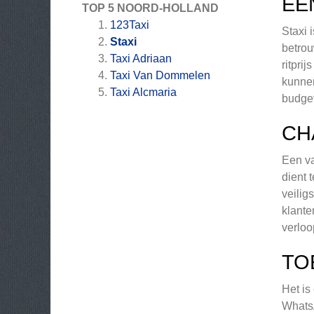
EE
TOP 5 NOORD-HOLLAND
123Taxi
Staxi 
Staxi
betrou
Taxi Adriaan
ritpri
Taxi Van Dommelen
kunnen
Taxi Alcmaria
budget
CH
Een va
dient 
veilig
klante
verloo
TO
Het is
WhatsA