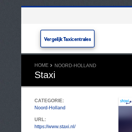
Vergelijk Taxicentrales
HOME
NOORD-HOLLAND
Staxi
CATEGORIE:
Noord-Holland
URL:
https://www.staxi.nl/