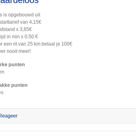
aardeloos
js is opgebouwd uit
starttarief van 4,15€
afstand x 3,85€
tijd in min x 0,50 €
r een rit van 25 km betaal je 100€
er nooit meer!
rke punten
en
akke punten
es
Reageer