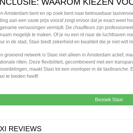
NCLUSIE: WAAROM KIEZEN VOO
 in Amsterdam bent en op zoek bent naar betrouwbaar taxivervoe
ding aan een vaste prijs vooraf zorgt ervoor dat je exact weet ho
ename verrassingen vermijdt. De chauffeurs zijn professioneel, 
aam mogelijk te maken. Of je nu een rit naar de luchthaven nodi
ur in de stad, Staxi biedt zekerheid en kwaliteit die je niet wilt 
n groeiend netwerk is Staxi niet alleen in Amsterdam actief, ma
ationale ritten. Deze flexibiliteit, gecombineerd met een transpa
eoordelingen, maakt Staxi tot een voorloper in de taxibranche. E
axi te bieden heeft!
Bezoek Staxi
XI REVIEWS