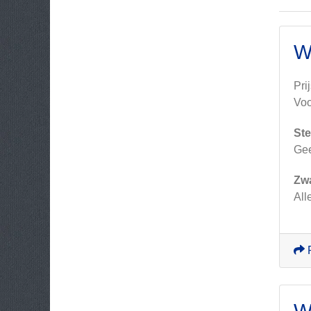
W
Pri
Voo
Ste
Ge
Zw
All