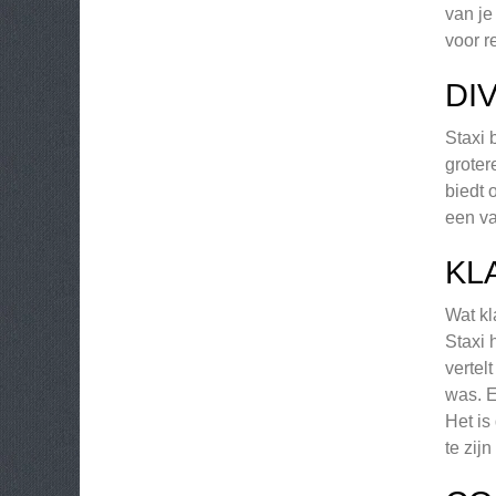
van je
voor r
DI
Staxi 
groter
biedt 
een va
KL
Wat kl
Staxi 
vertel
was. E
Het is
te zij