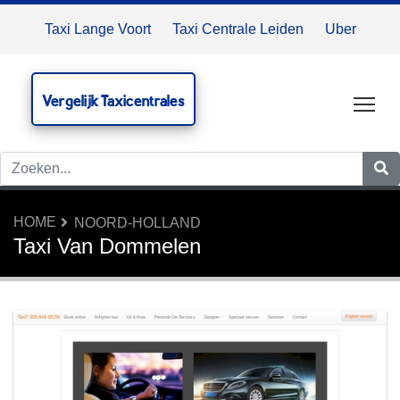
Taxi Lange Voort
Taxi Centrale Leiden
Uber
Vergelijk Taxicentrales
Tog
HOME
NOORD-HOLLAND
Taxi Van Dommelen